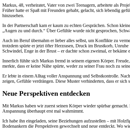
Markus, 48, verheiratet, Vater von zwei Teenagern, arbeitete als Projekt
Früher hatte er Spaß mit Freunden gehabt, gelacht, sich lebendig gefü
hinzusehen.
In der Partnerschaft kam er kaum zu echten Gesprächen. Schon klein
„Augen zu und durch.“ Über Gefühle wurde nicht gesprochen, Schwäche
Auch im Beruf übernahm er lieber alles selbst, um Konflikte zu verme
trotzdem spürte er jetzt öfter Herzrasen, Druck im Brustkorb, Unr
Schwindel, Enge in der Brust – er dachte schon zweimal, er bekäme e
Innerlich fühlte sich Markus fremd in seinem eigenen Körper. Freude, 
merkte, dass er keine Nähe spürte, weder zu seiner Frau noch zu seine
Er lebte in einem Alltag voller Anspannung und Selbstkontrolle. Nach 
zeigen, Gefühle verdrängen. Diese Muster verhinderten, dass er sic
Neue Perspektiven entdecken
Mit Markus haben wir zuerst seinen Körper wieder spürbar gemacht. 
Anspannung überhaupt erst mal wahrnimmt.
Ich habe ihn eingeladen, seine Beziehungen aufzustellen – mit Holz
Bodenankern die Perspektiven gewechselt und neue entdeckt. Wo wied