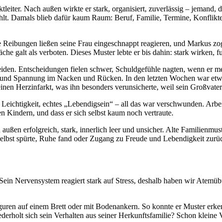
leiter. Nach außen wirkte er stark, organisiert, zuverlässig – jemand, der
hlt. Damals blieb dafür kaum Raum: Beruf, Familie, Termine, Konflikte 
e Reibungen ließen seine Frau eingeschnappt reagieren, und Markus zog
 galt als verboten. Dieses Muster lebte er bis dahin: stark wirken, f
iden. Entscheidungen fielen schwer, Schuldgefühle nagten, wenn er merk
uhe und Spannung im Nacken und Rücken. In den letzten Wochen war et
inen Herzinfarkt, was ihn besonders verunsicherte, weil sein Großvater
Leichtigkeit, echtes „Lebendigsein“ – all das war verschwunden. Arbeit
n Kindern, und dass er sich selbst kaum noch vertraute.
außen erfolgreich, stark, innerlich leer und unsicher. Alte Familienmus
h selbst spürte, Ruhe fand oder Zugang zu Freude und Lebendigkeit zur
Sein Nervensystem reagiert stark auf Stress, deshalb haben wir Atemü
figuren auf einem Brett oder mit Bodenankern. So konnte er Muster er
erholt sich sein Verhalten aus seiner Herkunftsfamilie? Schon kleine