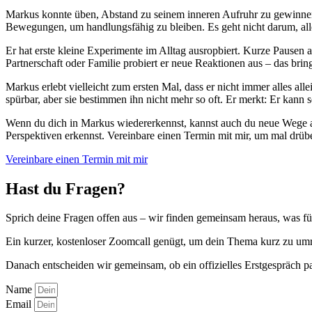
Markus konnte üben, Abstand zu seinem inneren Aufruhr zu gewinnen
Bewegungen, um handlungsfähig zu bleiben. Es geht nicht darum, al
Er hat erste kleine Experimente im Alltag ausropbiert. Kurze Pausen a
Partnerschaft oder Familie probiert er neue Reaktionen aus – das brin
Markus erlebt vielleicht zum ersten Mal, dass er nicht immer alles al
spürbar, aber sie bestimmen ihn nicht mehr so oft. Er merkt: Er kann 
Wenn du dich in Markus wiedererkennst, kannst auch du neue Wege a
Perspektiven erkennst. Vereinbare einen Termin mit mir, um mal drüb
Vereinbare einen Termin mit mir
Hast du Fragen?
Sprich deine Fragen offen aus – wir finden gemeinsam heraus, was für
Ein kurzer, kostenloser Zoomcall genügt, um dein Thema kurz zu um
Danach entscheiden wir gemeinsam, ob ein offizielles Erstgespräch pas
Name
Email