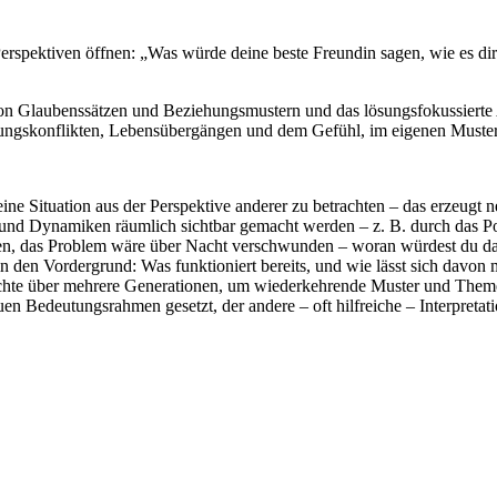
 Perspektiven öffnen: „Was würde deine beste Freundin sagen, wie es d
n Glaubenssätzen und Beziehungsmustern und das lösungsfokussierte A
iehungskonflikten, Lebensübergängen und dem Gefühl, im eigenen Muster
eine Situation aus der Perspektive anderer zu betrachten – das erzeugt
nd Dynamiken räumlich sichtbar gemacht werden – z. B. durch das Po
, das Problem wäre über Nacht verschwunden – woran würdest du das
in den Vordergrund: Was funktioniert bereits, und wie lässt sich davon
ichte über mehrere Generationen, um wiederkehrende Muster und Them
uen Bedeutungsrahmen gesetzt, der andere – oft hilfreiche – Interpretat