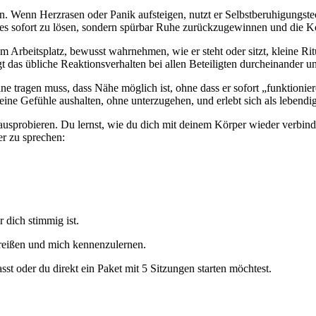
. Wenn Herzrasen oder Panik aufsteigen, nutzt er Selbstberuhigungst
les sofort zu lösen, sondern spürbar Ruhe zurückzugewinnen und die 
m Arbeitsplatz, bewusst wahrnehmen, wie er steht oder sitzt, kleine Rit
gt das übliche Reaktionsverhalten bei allen Beteiligten durcheinander u
leine tragen muss, dass Nähe möglich ist, ohne dass er sofort „funktion
seine Gefühle aushalten, ohne unterzugehen, und erlebt sich als lebendig
usprobieren. Du lernst, wie du dich mit deinem Körper wieder verbin
er zu sprechen:
 dich stimmig ist.
reißen und mich kennenzulernen.
st oder du direkt ein Paket mit 5 Sitzungen starten möchtest.