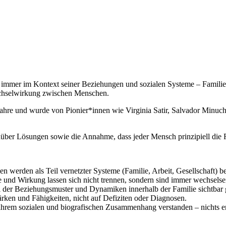
 immer im Kontext seiner Beziehungen und sozialen Systeme – Familie, 
Wechselwirkung zwischen Menschen.
Jahre und wurde von Pionier*innen wie Virginia Satir, Salvador Minuch
enüber Lösungen sowie die Annahme, dass jeder Mensch prinzipiell die Re
erden als Teil vernetzter Systeme (Familie, Arbeit, Gesellschaft) betra
e und Wirkung lassen sich nicht trennen, sondern sind immer wechselsei
i der Beziehungsmuster und Dynamiken innerhalb der Familie sichtbar
rken und Fähigkeiten, nicht auf Defiziten oder Diagnosen.
ihrem sozialen und biografischen Zusammenhang verstanden – nichts 