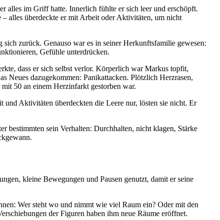
 alles im Griff hatte. Innerlich fühlte er sich leer und erschöpft.
– alles überdeckte er mit Arbeit oder Aktivitäten, um nicht
 sich zurück. Genauso war es in seiner Herkunftsfamilie gewesen:
unktionieren, Gefühle unterdrücken.
te, dass er sich selbst verlor. Körperlich war Markus topfit,
was Neues dazugekommen: Panikattacken. Plötzlich Herzrasen,
 mit 50 an einem Herzinfarkt gestorben war.
 und Aktivitäten überdeckten die Leere nur, lösten sie nicht. Er
ter bestimmten sein Verhalten: Durchhalten, nicht klagen, Stärke
ückgewann.
bungen, kleine Bewegungen und Pausen genutzt, damit er seine
kennen: Wer steht wo und nimmt wie viel Raum ein? Oder mit den
 Verschiebungen der Figuren haben ihm neue Räume eröffnet.