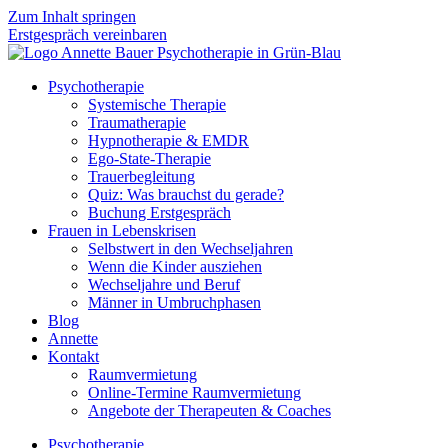
Zum Inhalt springen
Erstgespräch vereinbaren
Psychotherapie
Systemische Therapie
Traumatherapie
Hypnotherapie & EMDR
Ego-State-Therapie
Trauerbegleitung
Quiz: Was brauchst du gerade?
Buchung Erstgespräch
Frauen in Lebenskrisen
Selbstwert in den Wechseljahren
Wenn die Kinder ausziehen
Wechseljahre und Beruf
Männer in Umbruchphasen
Blog
Annette
Kontakt
Raumvermietung
Online-Termine Raumvermietung
Angebote der Therapeuten & Coaches
Psychotherapie