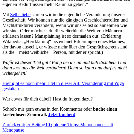
eigenen Bedürfnissen mehr Raum zu geben.“
Mit
Selbstliebe
starten wir in die eigentliche Veränderung unserer
Gesellschaft. Wir können nur die gängigen Geschlechterrollen und
Machtstrukturen verändern, wenn wir uns selbst so annehmen wie
wir sind. Oder möchtest du dir weiterhin die Welt von Männern
erklärten lassen? Mansplaining ist so dermaßen out! (Erklärung
Wikipedia: „Herrklärung“ bezeichnet Erklärungen eines Mannes,
der davon ausgeht, er wüsste mehr über den Gesprächsgegenstand
als die – meist weibliche – Person, mit der er spricht.)
Wofür ist dieser Titel gut? Fang bei dir an und hab dich lieb. Und
dann lass uns die Welt verändern! Denn so kann und darf es nicht
weitergehen!
Hier gibt es noch mehr Titel in dieser Art: Veränderung mit Yoga
gestalten.
War etwas für dich dabei? Hast du fragen dazu?
Schreib mir gern etwas in den Kommentar oder
buche einen
kostenlosen Zoomcall.
Jetzt buchen!
Zurück
Voriger Beitrag
10 goldene Tipps: Menochance statt
Menopause