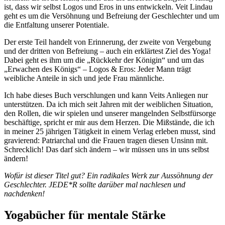
ist, dass wir selbst Logos und Eros in uns entwickeln. Veit Lindau
geht es um die Versöhnung und Befreiung der Geschlechter und um
die Entfaltung unserer Potentiale.
Der erste Teil handelt von Erinnerung, der zweite von Vergebung
und der dritten von Befreiung – auch ein erklärtest Ziel des Yoga!
Dabei geht es ihm um die „Rückkehr der Königin“ und um das
„Erwachen des Königs“ – Logos & Eros: Jeder Mann trägt
weibliche Anteile in sich und jede Frau männliche.
Ich habe dieses Buch verschlungen und kann Veits Anliegen nur
unterstützen. Da ich mich seit Jahren mit der weiblichen Situation,
den Rollen, die wir spielen und unserer mangelnden Selbstfürsorge
beschäftige, spricht er mir aus dem Herzen. Die Mißstände, die ich
in meiner 25 jährigen Tätigkeit in einem Verlag erleben musst, sind
gravierend: Patriarchal und die Frauen tragen diesen Unsinn mit.
Schrecklich! Das darf sich ändern – wir müssen uns in uns selbst
ändern!
Wofür ist dieser Titel gut? Ein radikales Werk zur Aussöhnung der
Geschlechter. JEDE*R sollte darüber mal nachlesen und
nachdenken!
Yogabücher für mentale Stärke