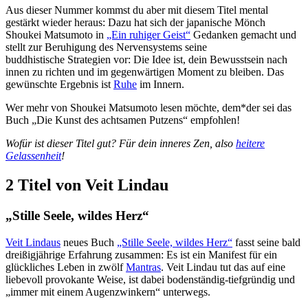
Aus dieser Nummer kommst du aber mit diesem Titel mental
gestärkt wieder heraus: Dazu hat sich der japanische Mönch
Shoukei Matsumoto in
„Ein ruhiger Geist“
Gedanken gemacht und
stellt zur Beruhigung des Nervensystems seine
buddhistische Strategien vor: Die Idee ist, dein Bewusstsein nach
innen zu richten und im gegenwärtigen Moment zu bleiben. Das
gewünschte Ergebnis ist
Ruhe
im Innern.
Wer mehr von Shoukei Matsumoto lesen möchte, dem*der sei das
Buch „Die Kunst des achtsamen Putzens“ empfohlen!
Wofür ist dieser Titel gut? Für dein inneres Zen, also
heitere
Gelassenheit
!
2 Titel von Veit Lindau
„Stille Seele, wildes Herz“
Veit Lindaus
neues Buch
„Stille Seele, wildes Herz“
fasst seine bald
dreißigjährige Erfahrung zusammen: Es ist ein Manifest für ein
glückliches Leben in zwölf
Mantras
. Veit Lindau tut das auf eine
liebevoll provokante Weise, ist dabei bodenständig-tiefgründig und
„immer mit einem Augenzwinkern“ unterwegs.