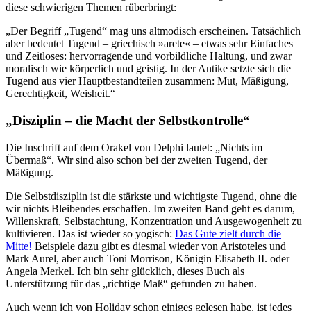
diese schwierigen Themen rüberbringt:
„Der Begriff „Tugend“ mag uns altmodisch erscheinen. Tatsächlich
aber bedeutet Tugend – griechisch »arete« – etwas sehr Einfaches
und Zeitloses: hervorragende und vorbildliche Haltung, und zwar
moralisch wie körperlich und geistig. In der Antike setzte sich die
Tugend aus vier Hauptbestandteilen zusammen: Mut, Mäßigung,
Gerechtigkeit, Weisheit.“
„Disziplin – die Macht der Selbstkontrolle“
Die Inschrift auf dem Orakel von Delphi lautet: „Nichts im
Übermaß“. Wir sind also schon bei der zweiten Tugend, der
Mäßigung.
Die Selbstdisziplin ist die stärkste und wichtigste Tugend, ohne die
wir nichts Bleibendes erschaffen. Im zweiten Band geht es darum,
Willenskraft, Selbstachtung, Konzentration und Ausgewogenheit zu
kultivieren. Das ist wieder so yogisch:
Das Gute zielt durch die
Mitte!
Beispiele dazu gibt es diesmal wieder von Aristoteles und
Mark Aurel, aber auch Toni Morrison, Königin Elisabeth II. oder
Angela Merkel. Ich bin sehr glücklich, dieses Buch als
Unterstützung für das „richtige Maß“ gefunden zu haben.
Auch wenn ich von Holiday schon einiges gelesen habe, ist jedes