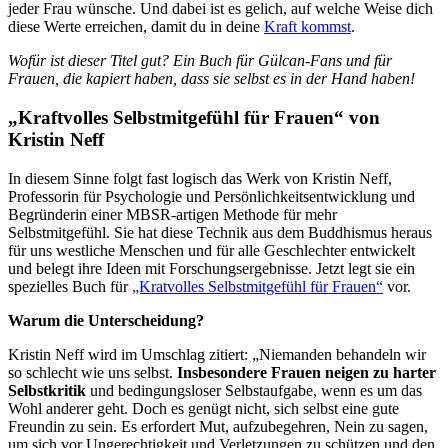
jeder Frau wünsche. Und dabei ist es gelich, auf welche Weise dich
diese Werte erreichen, damit du in deine
Kraft kommst
.
Wofür ist dieser Titel gut? Ein Buch für Gülcan-Fans und für
Frauen, die kapiert haben, dass sie selbst es in der Hand haben!
„Kraftvolles Selbstmitgefühl für Frauen“ von
Kristin Neff
In diesem Sinne folgt fast logisch das Werk von Kristin Neff,
Professorin für Psychologie und Persönlichkeitsentwicklung und
Begründerin einer MBSR-artigen Methode für mehr
Selbstmitgefühl. Sie hat diese Technik aus dem Buddhismus heraus
für uns westliche Menschen und für alle Geschlechter entwickelt
und belegt ihre Ideen mit Forschungsergebnisse. Jetzt legt sie ein
spezielles Buch für
„Kratvolles Selbstmitgefühl für Frauen“
vor.
Warum die Unterscheidung?
Kristin Neff wird im Umschlag zitiert: „Niemanden behandeln wir
so schlecht wie uns selbst.
Insbesondere Frauen neigen zu harter
Selbstkritik
und bedingungsloser Selbstaufgabe, wenn es um das
Wohl anderer geht. Doch es genügt nicht, sich selbst eine gute
Freundin zu sein. Es erfordert Mut, aufzubegehren, Nein zu sagen,
um sich vor Ungerechtigkeit und Verletzungen zu schützen und den