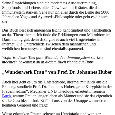
Seine Empfehlungen sind ein moderates Ausdauertraining,
Superfoods und Lebensmittel, Gewürze und Kräuter, die das
Immunsystem stärken. Sehe nur ich alles durch die Brille der 5000
Jahre alten Yoga- und Ayurveda-Philosophie oder geht es dir auch
so?
Das Buch liest sich angenehm leicht, geht fundiert und ganzheitlich
an das Thema heran. Ich finde die Erklärungen zum Mikrobiom im
Darm richtig gut, denn dazu gibt es auch viel Ungereimtes im
Internet. Die Unterschiede zwischen dem männlichen und
weiblichen Immunsystem sind ebenfalls spannend.
Wofür ist dieser Titel gut? Wenn du dein Immunsystem stärken
möchtest, bekommst du in diesem Buch richtig gut Tipps.
„Wunderwerk Frau“ von Prof. Dr. Johannes Huber
Auch hier geht es um die Unterschiede, diesmal mit Blick auf die
Frauengesundheit: Prof. Dr. Johannes Huber, „eine Koryphäe in der
Frauenmedizin“, Mediziner UND Theologe, erläutert in seinem
Buch,
warum Frauen länger leben als Männer und sie das eigentlich
starke Geschlecht sind. Er führt uns von der Ursuppe zu unserem
heutigen Genpool und fragt:
Wieso erkranken Frauen seltener an Herzinfarkt und weniger