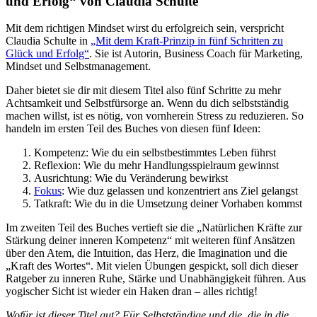
und Erfolg“ von Claudia Schulte
Mit dem richtigen Mindset wirst du erfolgreich sein, verspricht
Claudia Schulte in
„Mit dem Kraft-Prinzip in fünf Schritten zu
Glück und Erfolg“
. Sie ist Autorin, Business Coach für Marketing,
Mindset und Selbstmanagement.
Daher bietet sie dir mit diesem Titel also fünf Schritte zu mehr
Achtsamkeit und Selbstfürsorge an. Wenn du dich selbstständig
machen willst, ist es nötig, von vornherein Stress zu reduzieren. So
handeln im ersten Teil des Buches von diesen fünf Ideen:
Kompetenz: Wie du ein selbstbestimmtes Leben führst
Reflexion: Wie du mehr Handlungsspielraum gewinnst
Ausrichtung: Wie du Veränderung bewirkst
Fokus
: Wie duz gelassen und konzentriert ans Ziel gelangst
Tatkraft: Wie du in die Umsetzung deiner Vorhaben kommst
Im zweiten Teil des Buches vertieft sie die „Natürlichen Kräfte zur
Stärkung deiner inneren Kompetenz“ mit weiteren fünf Ansätzen
über den Atem, die Intuition, das Herz, die Imagination und die
„Kraft des Wortes“. Mit vielen Übungen gespickt, soll dich dieser
Ratgeber zu inneren Ruhe, Stärke und Unabhängigkeit führen. Aus
yogischer Sicht ist wieder ein Haken dran – alles richtig!
Wofür ist dieser Titel gut? Für Selbstständige und die, die in die