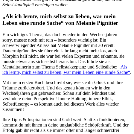
Selbstständigkeit einsteigen wollen.
„Als ich lernte, mich selbst zu lieben, war mein
Leben eine runde Sache“ von Melanie Pignitter
Ein wichtiges Thema, das doch wieder in den Wechseljahren –
sorry, musste noch mit rein – besonders wichtig ist: Ein
schwerwiegender Anlass hat Melanie Pignitter mit 30 ereilt:
Dauermigräne lies sie über ein Jahr lang nicht mehr los, auch
Morphin half nicht, sie war bei vielen Experten und erkannte, sie
musste etwas aus sich selbst heraus tun. Das führte sie als
Mentaltrainerin zum Thema Selbstakzeptanz und Selbstliebe:
„Als
ich lernte, mich selbst zu lieben, war mein Leben eine runde Sache“
.
Mit ihrem ersten Buch beschreibt sie, wie sie ihr Glück und ihre
Träume zurückerobert. Und das genau können wir in den
Wechseljahren gut gebrauchen: Schau auf dein Mindset und
verändere deine Perspektive! Innere Haltung, innere Ethik,
Selbstfürsorge – es kommt auch bei diesem Werk alles wieder
zusammen!
Ihre Tipps & Inspirationen sind Gold wert: Statt zu funktionieren,
kommst du mit ihnen in deine unglaubliche Schöpferkraft. Und der
Erfolg gab ihr recht als sie immer öfter und länger schmerzfrei