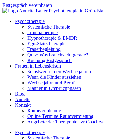
Zum
Erstgespräch vereinbaren
Inhalt
springen
Psychotherapie
Systemische Therapie
Traumatherapie
Hypnotherapie & EMDR
Ego-State-Therapie
Trauerbegleitung
Quiz: Was brauchst du gerade?
Buchung Erstgespräch
Frauen in Lebenskrisen
Selbstwert in den Wechseljahren
Wenn die Kinder ausziehen
Wechseljahre und Beruf
Männer in Umbruchphasen
Blog
Annette
Kontakt
Raumvermietung
Online-Termine Raumvermietung
Angebote der Therapeuten & Coaches
Psychotherapie
Systemische Therapie