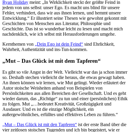
Ryan Holiday
meint: „In Wirklichkeit steckt der größte Feind in
jedem von uns selbst: unser Ego. Es macht uns blind für unsere
Fehler, verhindert, dass wir aus ihnen lernen, und hemmt unsere
Entwicklung.“ Er illustriert seine Thesen wie gewohnt gekonnt mit
Geschichten von Menschen aus Literatur, Philosophie und
Geschichte. Das ist so wunderbar leicht zu lesen und macht mich
nachdenklich, wie ich selbst mit Herausforderungen umgehe.
Kernthemen von
„Dein Ego ist dein Feind“
sind Ehrlichkeit,
Wahrheit, Authentizität und ins-Tun-kommen.
„Mut – Das Glück ist mit dem Tapferen“
Es gibt so vile Angst in der Welt. Vielleicht war das ja schon immer
so. Deshalb stechen vielleicht die heraus, die etwas gewagt haben.
An ihnen können wir lernen, wie Mut gelingt. Wieder erläutert der
Autor stoische Weisheiten anhand von Beispielen von
Persönlichkeiten aus allen Bereichen der Gesellschaft. Und es geht
wieder darum, das „Richtige“ zu tun und einer (persönlichen) Ethik
zu folgen. Mut „…bedeutet Kreativität, Großzügigkeit und
Ausdauer. Und es ist die einzige Möglichkeit, ein
außergewöhnliches, erfülltes und effektives Leben zu führen.“
„Mut – Das Glück ist mit den Tapferen“
ist der erste Band über die
vier zeitlosen stoischen Tugenden und ich bin begeistert, wie er