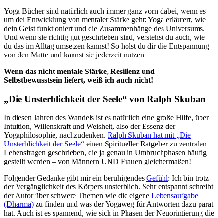
Yoga Bücher sind natürlich auch immer ganz vorn dabei, wenn es
um dei Entwicklung von mentaler Stärke geht: Yoga erläutert, wie
dein Geist funktioniert und die Zusammenhänge des Universums.
Und wenn sie richtig gut geschrieben sind, verstehst du auch, wie
du das im Alltag umsetzen kannst! So holst du dir die Entspannung
von den Matte und kannst sie jederzeit nutzen.
Wenn das nicht mentale Stärke, Resilienz und
Selbstbewusstsein liefert, weiß ich auch nicht!
„Die Unsterblichkeit der Seele“ von Ralph Skuban
In diesen Jahren des Wandels ist es natürlich eine große Hilfe, über
Intuition, Willenskraft und Weisheit, also der Essenz der
Yogaphilosophie, nachzudenken.
Ralph Skuban hat mit „Die
Unsterblichkeit der Seele“
einen Spiritueller Ratgeber zu zentralen
Lebensfragen geschrieben, die ja genau in Umbruchphasen häufig
gestellt werden – von Männern UND Frauen gleichermaßen!
Folgender Gedanke gibt mir ein beruhigendes
Gefühl
: Ich bin trotz
der Vergänglichkeit des Körpers unsterblich. Sehr entspannt schreibt
der Autor über schwere Themen wie die eigene
Lebensaufgabe
(Dharma)
zu finden und was der Yogaweg für Antworten dazu parat
hat. Auch ist es spannend, wie sich in Phasen der Neuorintierung die