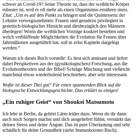
schwer an Covid-19? Seine Theorie ist, dass der weibliche Körper
robuster ist, weil er oft mehr als einen Organismus ernähren muss.
Zitat: „Um es auf den Punkt zu bringen und die Quintessenz der
Lektüre vorwegzunehmen: Frauen sind geradezu privilegiert in
genetisch-biologischer Hinsicht und diesbezüglich den Männern
überlegen! Worin die weiblichen Vorzüge konkret bestehen und
welch verblüffende Möglichkeiten die Evolution für Frauen über
Jahrmillionen ausgetüftelt hat, soll in zehn Kapiteln dargelegt
werden.“
Warum ich dieses Buch vorstelle: Es liest sich amüsant und liefert
dabei Perspketiven aus der (gynäkologischen) Forschung, aus die
Evolutiontheorien und der Bibel! Schräge Mischung und vielleicht
manchmal etwas wiederholend beschrieben, aber sehr interessant.
Wofür ist dieser Titel gut? Für einen spannenden Blick auf die
biologosche Entwicklungsgeschichte. Das erklärt so einiges!
„Ein ruhiger Geist“ von Shoukei Matsumoto
Ich lebe in Berlin, da gehört Lärm leider dazu. Wenn du dir dann
auch noch Sorgen machst und dich ausgeliefert fühlst, verstärkt das
deinen Stress und deine Ängste. Das ist pure Überlastung und sehr
schädlich für deine Gesundheit (siehe Immunbooster-Buch).