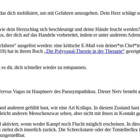
as dich mobilisiert, um mit Gefahren umzugehen. Dein Herz schlägt sch
 wie dein Herzschlag sich beschleunigt und deine Hände feucht werde
s, der dich auf das Handeln vorbereitet, indem er unter anderem Adrena
fahren“ ausgelöst werden: eine kritische E-Mail von deiner*m Chef*in, 
18) hat in ihrem Buch
„Die Polyvagal-Theorie in der Therapie“
gezeigt
s dir, dich schneller wieder zu entspannen.
rvus Vagus ist Hauptnerv des Parasympathikus. Dieser Nerv besteht aus
mand anderem gefühlt hast, wie eine Art Kollaps. In diesem Zustand has
ielleicht anderen Menschenzwar sehen, aber nicht mit ihnen in Kontakt 
ird aktiviert, wenn weder Kampf noch Flucht möglich erscheinen. In diese
ziehst dich innerlich zurück.
Die Schreckstarre oder der Totstellrefle
d ungenießbar.