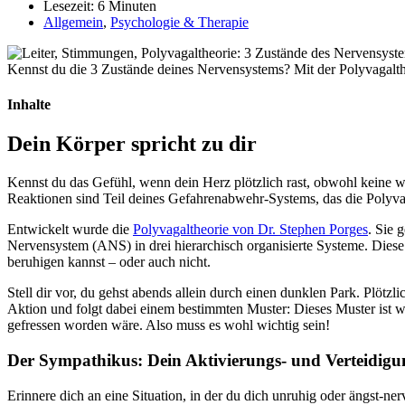
Lesezeit: 6 Minuten
Allgemein
,
Psychologie & Therapie
Kennst du die 3 Zustände deines Nervensystems? Mit der Polyvagaltheo
Inhalte
Dein Körper spricht zu dir
Kennst du das Gefühl, wenn dein Herz plötzlich rast, obwohl keine wi
Reaktionen sind Teil deines Gefahrenabwehr-Systems, das die Polyvag
Entwickelt wurde die
Polyvagaltheorie von Dr. Stephen Porges
. Sie 
Nervensystem (ANS) in drei hierarchisch organisierte Systeme. Diese d
beruhigen kannst – oder auch nicht.
Stell dir vor, du gehst abends allein durch einen dunklen Park. Plötzli
Aktion und folgt dabei einem bestimmten Muster: Dieses Muster ist wi
gefressen worden wäre. Also muss es wohl wichtig sein!
Der Sympathikus: Dein Aktivierungs- und Verteidigu
Erinnere dich an eine Situation, in der du dich unruhig oder ängst-nerv