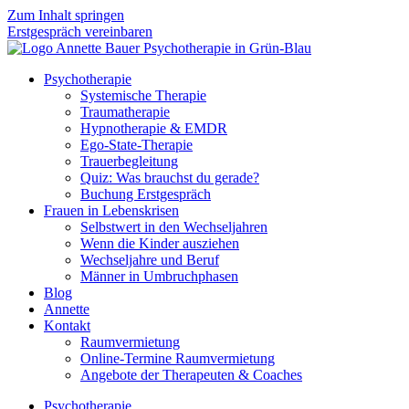
Zum Inhalt springen
Erstgespräch vereinbaren
Psychotherapie
Systemische Therapie
Traumatherapie
Hypnotherapie & EMDR
Ego-State-Therapie
Trauerbegleitung
Quiz: Was brauchst du gerade?
Buchung Erstgespräch
Frauen in Lebenskrisen
Selbstwert in den Wechseljahren
Wenn die Kinder ausziehen
Wechseljahre und Beruf
Männer in Umbruchphasen
Blog
Annette
Kontakt
Raumvermietung
Online-Termine Raumvermietung
Angebote der Therapeuten & Coaches
Psychotherapie