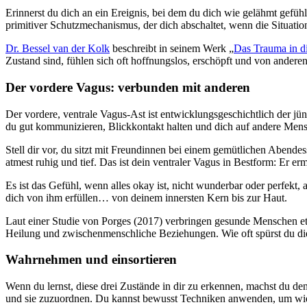
Erinnerst du dich an ein Ereignis, bei dem du dich wie gelähmt gefühl
primitiver Schutzmechanismus, der dich abschaltet, wenn die Situatio
Dr. Bessel van der Kolk
beschreibt in seinem Werk „
Das Trauma in d
Zustand sind, fühlen sich oft hoffnungslos, erschöpft und von anderen
Der vordere Vagus: verbunden mit anderen
Der vordere, ventrale Vagus-Ast ist entwicklungsgeschichtlich der jün
du gut kommunizieren, Blickkontakt halten und dich auf andere Mens
Stell dir vor, du sitzt mit Freundinnen bei einem gemütlichen Abende
atmest ruhig und tief. Das ist dein ventraler Vagus in Bestform: Er erm
Es ist das Gefühl, wenn alles okay ist, nicht wunderbar oder perfekt,
dich von ihm erfüllen… von deinem innersten Kern bis zur Haut.
Laut einer Studie von Porges (2017) verbringen gesunde Menschen et
Heilung und zwischenmenschliche Beziehungen. Wie oft spürst du di
Wahrnehmen und einsortieren
Wenn du lernst, diese drei Zustände in dir zu erkennen, machst du de
und sie zuzuordnen. Du kannst bewusst Techniken anwenden, um wied