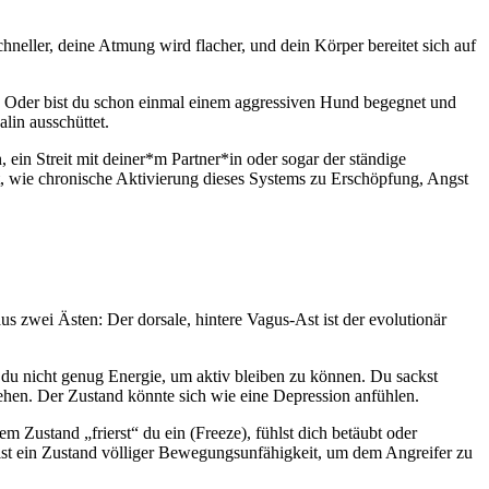
neller, deine Atmung wird flacher, und dein Körper bereitet sich auf
n? Oder bist du schon einmal einem aggressiven Hund begegnet und
lin ausschüttet.
ein Streit mit deiner*m Partner*in oder sogar der ständige
, wie chronische Aktivierung dieses Systems zu Erschöpfung, Angst
 zwei Ästen: Der dorsale, hintere Vagus-Ast ist der evolutionär
t du nicht genug Energie, um aktiv bleiben zu können. Du sackst
gehen. Der Zustand könnte sich wie eine Depression anfühlen.
m Zustand „frierst“ du ein (Freeze), fühlst dich betäubt oder
x ist ein Zustand völliger Bewegungsunfähigkeit, um dem Angreifer zu