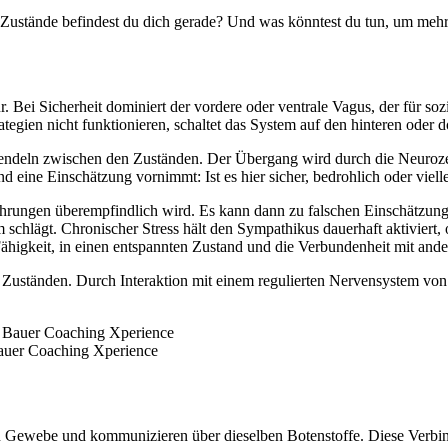
 Zustände befindest du dich gerade? Und was könntest du tun, um me
r. Bei Sicherheit dominiert der vordere oder ventrale Vagus, der für
egien nicht funktionieren, schaltet das System auf den hinteren oder d
endeln zwischen den Zuständen. Der Übergang wird durch die Neurozept
ine Einschätzung vornimmt: Ist es hier sicher, bedrohlich oder vielle
hrungen überempfindlich wird. Es kann dann zu falschen Einschätzung
m schlägt. Chronischer Stress hält den Sympathikus dauerhaft aktiviert,
 Fähigkeit, in einen entspannten Zustand und die Verbundenheit mit and
n Zuständen. Durch Interaktion mit einem regulierten Nervensystem vo
 Bauer Coaching Xperience
 Gewebe und kommunizieren über dieselben Botenstoffe. Diese Verbin