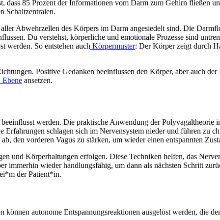
, dass 85 Prozent der Informationen vom Darm zum Gehirn fließen und
 Schaltzentralen.
ller Abwehrzellen des Körpers im Darm angesiedelt sind. Die Darmflo
flussen. Du verstehst, körperliche und emotionale Prozesse sind untr
st werden. So entstehen auch
Körpermuster
: Der Körper zeigt durch 
chtungen. Positive Gedanken beeinflussen den Körper, aber auch der 
n Ebene
ansetzen.
beeinflusst werden. Die praktische Anwendung der Polyvagaltheorie in 
sche Erfahrungen schlagen sich im Nervensystem nieder und führen zu 
auf ab, den vorderen Vagus zu stärken, um wieder einen entspannten Zu
en und Körperhaltungen erfolgen. Diese Techniken helfen, das Nerven
 immerhin wieder handlungsfähig, um dann als nächsten Schritt zurüc
ei*m der Patient*in.
können autonome Entspannungsreaktionen ausgelöst werden, die dem Kör