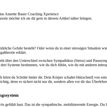
rie möchte ich sie dir gern in diesem Artikel näher bringen.
rkliche Gefahr besteht? Oder wenn du in einer stressigen Situation wi
altheorie erklärt.
geht über den Unterschied zwischen Sympathikus (Stress) und Parasymp
rei Systeme bestimmen, wie du dich fühlst, wie du mit anderen interagi
ch hörst du Schritte hinter dir. Dein Körper schaltet blitzschnell von en
chtig, denn es sichert nicht nur dir, sondern allen vor dir das Überleb
ngssystem
ös gefühlt hast. Das ist die sympathische, mobilisierende Energie. Du ha