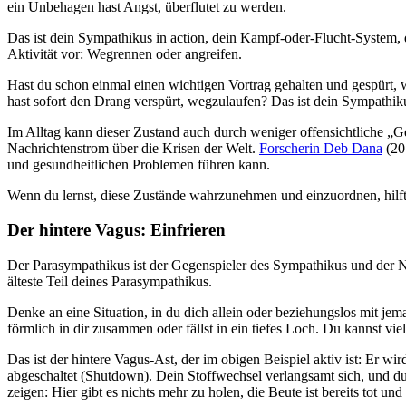
ein Unbehagen hast Angst, überflutet zu werden.
Das ist dein Sympathikus in action, dein Kampf-oder-Flucht-System, d
Aktivität vor: Wegrennen oder angreifen.
Hast du schon einmal einen wichtigen Vortrag gehalten und gespürt,
hast sofort den Drang verspürt, wegzulaufen? Das ist dein Sympathiku
Im Alltag kann dieser Zustand auch durch weniger offensichtliche „Ge
Nachrichtenstrom über die Krisen der Welt.
Forscherin Deb Dana
(20
und gesundheitlichen Problemen führen kann.
Wenn du lernst, diese Zustände wahrzunehmen und einzuordnen, hilft e
Der hintere Vagus: Einfrieren
Der Parasympathikus ist der Gegenspieler des Sympathikus und der Ne
älteste Teil deines Parasympathikus.
Denke an eine Situation, in du dich allein oder beziehungslos mit je
förmlich in dir zusammen oder fällst in ein tiefes Loch. Du kannst v
Das ist der hintere Vagus-Ast, der im obigen Beispiel aktiv ist: Er w
abgeschaltet (Shutdown). Dein Stoffwechsel verlangsamt sich, und du 
zeigen: Hier gibt es nichts mehr zu holen, die Beute ist bereits tot un