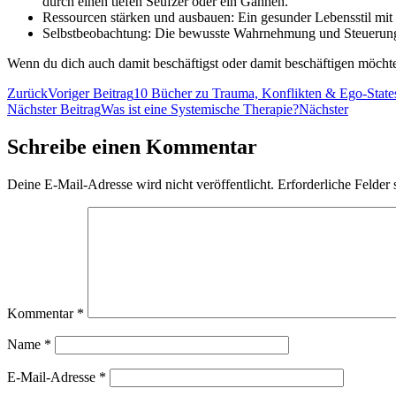
durch einen tiefen Seufzer oder ein Gähnen.
Ressourcen stärken und ausbauen: Ein gesunder Lebensstil mit
Selbstbeobachtung: Die bewusste Wahrnehmung und Steuerung d
Wenn du dich auch damit beschäftigst oder damit beschäftigen möcht
Zurück
Voriger Beitrag
10 Bücher zu Trauma, Konflikten & Ego-State
Nächster Beitrag
Was ist eine Systemische Therapie?
Nächster
Schreibe einen Kommentar
Deine E-Mail-Adresse wird nicht veröffentlicht.
Erforderliche Felder 
Kommentar
*
Name
*
E-Mail-Adresse
*