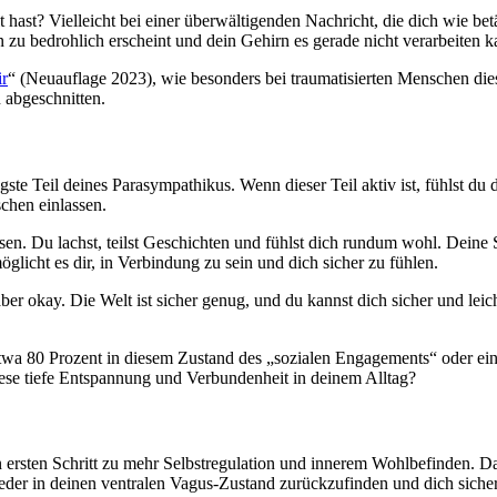
t hast? Vielleicht bei einer überwältigenden Nachricht, die dich wie be
n zu bedrohlich erscheint und dein Gehirn es gerade nicht verarbeiten k
ir
“ (Neuauflage 2023), wie besonders bei traumatisierten Menschen di
 abgeschnitten.
gste Teil deines Parasympathikus. Wenn dieser Teil aktiv ist, fühlst du
chen einlassen.
ssen. Du lachst, teilst Geschichten und fühlst dich rundum wohl. Deine
öglicht es dir, in Verbindung zu sein und dich sicher zu fühlen.
 aber okay. Die Welt ist sicher genug, und du kannst dich sicher und le
wa 80 Prozent in diesem Zustand des „sozialen Engagements“ oder einf
ese tiefe Entspannung und Verbundenheit in deinem Alltag?
n ersten Schritt zu mehr Selbstregulation und innerem Wohlbefinden. Da
er in deinen ventralen Vagus-Zustand zurückzufinden und dich sicher