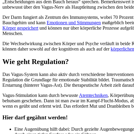
„Entscheidungen aus dem Bauch heraus“ sprechen. Bemerkenswert ist
unbewusst über den Vagus-Nerv als Hauptleitung zwischen den beiden
Der Darm fungiert als Zentrum des Immunsystems, wobei 70 Prozent a
Bauchgehirn und kann
Emotionen und Stimmungen
maßgeblich beein
Körper gespeichert
und können nur über körperliche Prozesse aufgelö
Menschen.
Die Wechselwirkung zwischen Körper und Psyche verläuft in beide Ri
können daher sowohl auf der kognitiven als auch auf der
körperliche
Wie geht Regulation?
Das Vagus-System kann also aktiv durch verschiedene Interventionen 
Regulation die Grundlage für emotionale Stabilität bildet. Traumati
Erstarrung (hinterer Vagus-Ast). Die therapeutische Arbeit zielt dar
Vagus-Stimulation kann durch bewusste
Atemtechniken
, Körperübung
behutsam geschehen. Dann ist man zwar im Kampf-Flucht-Modus, aber
wenn es geübt und erlernt wird. Das erfordert Mut und Dranbleiben b
Hier darf gegähnt werden!
Eine Augenübung hilft dabei: Durch gezielte Augenbewegungen 